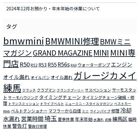
2024年12月お預かり・年末年始の休業について
bmwmini
BMWMINI修理
BMWミニ
MINI
MINI専
マガジン
GRAND MAGAZINE
門店
R50
R56s
R55
エンジン
R53
ウォーターポンプ
R52
R60
ガレージカメイ
オイル漏れ
オイル漏れ
オイルパン
練馬
サーモスタッ
クラブマン
サスペンション
クラッチ
クランクプーリー
タイミングチェーン
ト
タイミングチェーン破損・修
サーモハウジング
理
トランスミッション
ドライブベルト
ニューミニ・スタイルマガジン
ベストカー
冷却
ベルトテンショナー
マフラーから白煙
修理
Web
ミニ
ラインパイプ
埼玉
水漏れ
営業時間
練馬区
年末年始
夏季休業
臨時
水漏れ
点検
警告灯
休業
警告灯修理