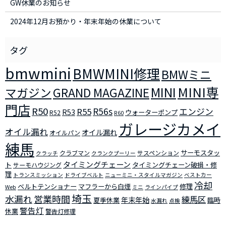
GW休業のお知らせ
2024年12月お預かり・年末年始の休業について
bmwmini
BMWMINI修理
BMWミニ
MINI
MINI専
マガジン
GRAND MAGAZINE
門店
R50
R56s
R55
エンジン
R53
ウォーターポンプ
R52
R60
ガレージカメイ
オイル漏れ
オイル漏れ
オイルパン
練馬
サーモスタッ
クラブマン
サスペンション
クラッチ
クランクプーリー
タイミングチェーン
ト
タイミングチェーン破損・修
サーモハウジング
理
トランスミッション
ドライブベルト
ニューミニ・スタイルマガジン
ベストカー
冷却
ベルトテンショナー
マフラーから白煙
修理
Web
ミニ
ラインパイプ
埼玉
水漏れ
営業時間
練馬区
年末年始
夏季休業
臨時
水漏れ
点検
警告灯
休業
警告灯修理