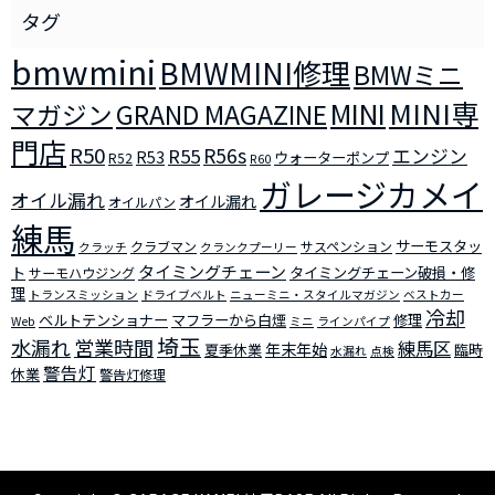
bmwmini
BMWMINI修理
BMWミニ
MINI
MINI専
マガジン
GRAND MAGAZINE
門店
R50
R56s
R55
エンジン
R53
ウォーターポンプ
R52
R60
ガレージカメイ
オイル漏れ
オイル漏れ
オイルパン
練馬
サーモスタッ
クラブマン
サスペンション
クラッチ
クランクプーリー
タイミングチェーン
ト
タイミングチェーン破損・修
サーモハウジング
理
トランスミッション
ドライブベルト
ニューミニ・スタイルマガジン
ベストカー
冷却
ベルトテンショナー
マフラーから白煙
修理
Web
ミニ
ラインパイプ
埼玉
水漏れ
営業時間
練馬区
年末年始
夏季休業
臨時
水漏れ
点検
警告灯
休業
警告灯修理