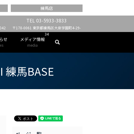
練馬店
TEL
03-5933-3833
42
〒178-0061 東京都練馬区大泉学園町4-29-
34
らせ
メディア情報
search
ws
media
MEI 練馬BASE