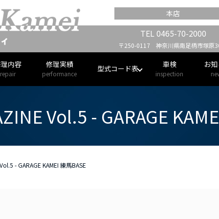
本店
TEL
0465-70-2000
〒250-0117 神奈川県南足柄市塚原30
修理内容
修理実績
車検
お知
型式コード表
repair
performance
inspection
ne
ZINE Vol.5 - GARAGE KA
 Vol.5 - GARAGE KAMEI 練馬BASE