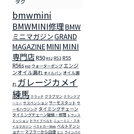
bmwmini
BMWMINI修理
BMW
ミニマガジン
GRAND
MINI
MINI
MAGAZINE
専門店
R50
R55
R53
R52
R56s
エンジ
ウォーターポンプ
R60
ンオイル漏れ
オイル漏
オイルパン
ガレージカメイ
れ
練馬
クラブマン
クラッチ
クランクプ
サーモスタット
サスペンション
サ
ーリー
タイミングチェーン
ーモハウジング
タイミングチェーン破損・修理
トランス
ミッション
ドライブベルト
ニューミニ・スタ
ベルトテンシ
イルマガジン
ベストカーWeb
ョナー
マフラーから白煙
ミニ
ラインパイ