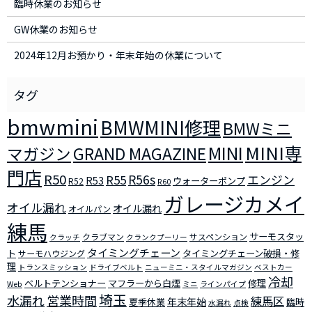
臨時休業のお知らせ
GW休業のお知らせ
2024年12月お預かり・年末年始の休業について
bmwmini
BMWMINI修理
BMWミニ
MINI
MINI専
マガジン
GRAND MAGAZINE
門店
R50
R56s
R55
エンジン
R53
ウォーターポンプ
R52
R60
ガレージカメイ
オイル漏れ
オイル漏れ
オイルパン
練馬
サーモスタッ
クラブマン
サスペンション
クラッチ
クランクプーリー
タイミングチェーン
ト
タイミングチェーン破損・修
サーモハウジング
理
トランスミッション
ドライブベルト
ニューミニ・スタイルマガジン
ベストカー
冷却
ベルトテンショナー
マフラーから白煙
修理
Web
ミニ
ラインパイプ
埼玉
水漏れ
営業時間
練馬区
年末年始
夏季休業
臨時
水漏れ
点検