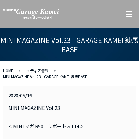
メ
MINI MAGAZINE Vol.23 - GARAGE KAMEI 練馬
BASE
HOME
メディア情報
MINI MAGAZINE Vol.23 - GARAGE KAMEI 練馬BASE
2020/05/16
MINI MAGAZINE Vol.23
＜MINI マガ R50 レポートvol.14＞