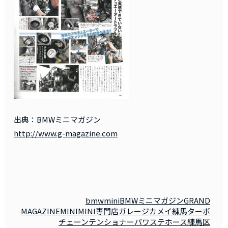
出典：BMWミニマガジン
http://www.g-magazine.com
bmwmini
BMWミニマガジン
GRAND
MAGAZINE
MINI
MINI専門店
ガレージカメイ練馬
ターボ
チェーンテンショナー
パワステホース
練馬区