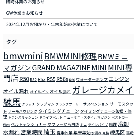
臨時休業のお知らせ
GW休業のお知らせ
2024年12月お預かり・年末年始の休業について
bmwmini
BMWMINI修理
BMWミニ
MINI
MINI専
マガジン
GRAND MAGAZINE
門店
R50
R56s
R55
エンジン
R53
ウォーターポンプ
R52
R60
ガレージカメイ
オイル漏れ
オイル漏れ
オイルパン
練馬
サーモスタッ
クラブマン
サスペンション
クラッチ
クランクプーリー
タイミングチェーン
ト
タイミングチェーン破損・修
サーモハウジング
理
トランスミッション
ドライブベルト
ニューミニ・スタイルマガジン
ベストカー
冷却
ベルトテンショナー
マフラーから白煙
修理
Web
ミニ
ラインパイプ
埼玉
水漏れ
営業時間
練馬区
年末年始
夏季休業
臨時
水漏れ
点検