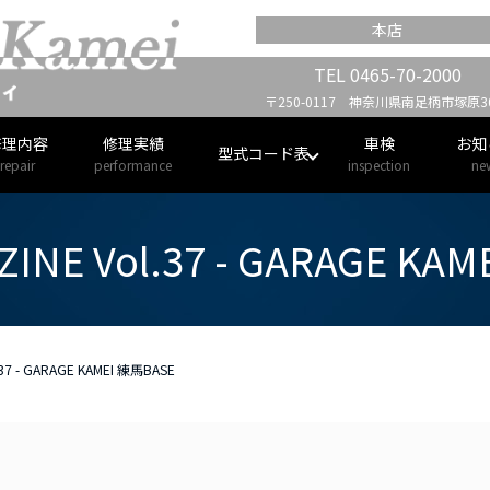
本店
TEL
0465-70-2000
〒250-0117 神奈川県南足柄市塚原30
修理内容
修理実績
車検
お知
型式コード表
repair
performance
inspection
ne
ZINE Vol.37 - GARAGE KA
.37 - GARAGE KAMEI 練馬BASE