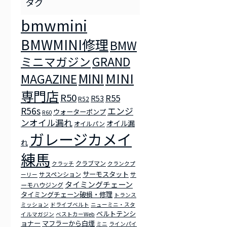
bmwmini
BMWMINI修理
BMW
ミニマガジン
GRAND
MINI
MINI
MAGAZINE
専門店
R50
R55
R53
R52
R56s
エンジ
ウォーターポンプ
R60
ンオイル漏れ
オイル漏
オイルパン
ガレージカメイ
れ
練馬
クラブマン
クラッチ
クランクプ
サーモスタット
サスペンション
サ
ーリー
タイミングチェーン
ーモハウジング
タイミングチェーン破損・修理
トランス
ミッション
ドライブベルト
ニューミニ・スタ
ベルトテンシ
イルマガジン
ベストカーWeb
ョナー
マフラーから白煙
ミニ
ラインパイ