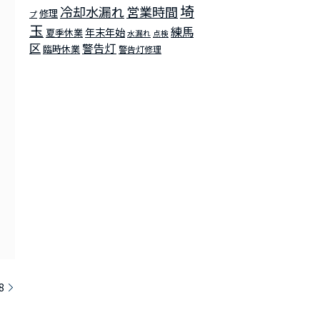
埼
冷却水漏れ
営業時間
修理
プ
玉
練馬
年末年始
夏季休業
水漏れ
点検
区
警告灯
臨時休業
警告灯修理
8