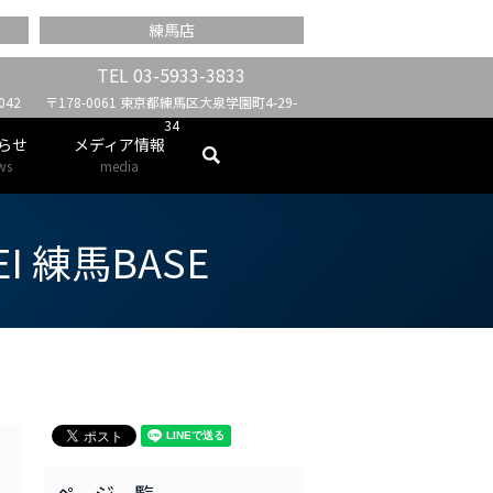
練馬店
TEL
03-5933-3833
42
〒178-0061 東京都練馬区大泉学園町4-29-
34
らせ
メディア情報
search
ws
media
MEI 練馬BASE