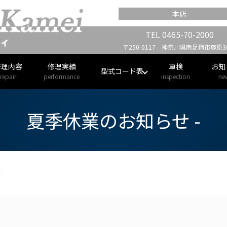
本店
TEL
0465-70-2000
〒250-0117 神奈川県南足柄市塚原30
修理内容
修理実績
車検
お知
型式コード表
repair
performance
inspection
ne
夏季休業のお知らせ -
-