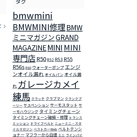
bmwmini
BMWMINI修理
BMW
て
ミニマガジン
GRAND
MINI
MINI
MAGAZINE
専門店
R50
R55
R53
R52
R56s
エンジ
ウォーターポンプ
R60
ンオイル漏れ
オイル漏
オイルパン
ガレージカメイ
れ
練馬
クラブマン
クラッチ
クランクプ
サーモスタット
サスペンション
サ
ーリー
タイミングチェーン
ーモハウジング
タイミングチェーン破損・修理
トランス
ミッション
ドライブベルト
ニューミニ・スタ
ベルトテンシ
イルマガジン
ベストカーWeb
ョナー
マフラーから白煙
ミニ
ラインパイ