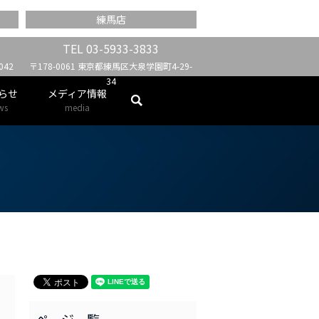
練馬店
TEL
03-5933-3833
42
〒178-0061 東京都練馬区大泉学園町4-29-
34
らせ
メディア情報
search
ws
media