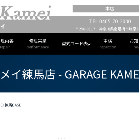
本店
TEL
0465-70-2000
〒250-0117 神奈川県南足柄市塚原30
修理内容
修理実績
車検
お知
型式コード表
repair
performance
inspection
ne
練馬店 - GARAGE KAME
EI 練馬BASE