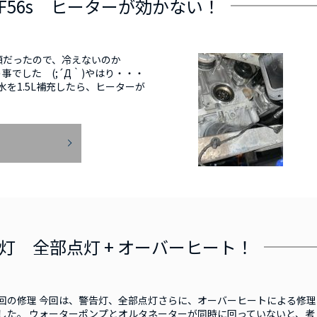
NI F56s ヒーターが効かない！
頼だったので、冷えないのか
でした (;´Д｀)やはり・・・
水を1.5L補充したら、ヒーターが
E
 警告灯 全部点灯 + オーバーヒート！
回の修理 今回は、警告灯、全部点灯さらに、オーバーヒートによる修理
した。 ウォーターポンプとオルタネーターが同時に回っていないと、考