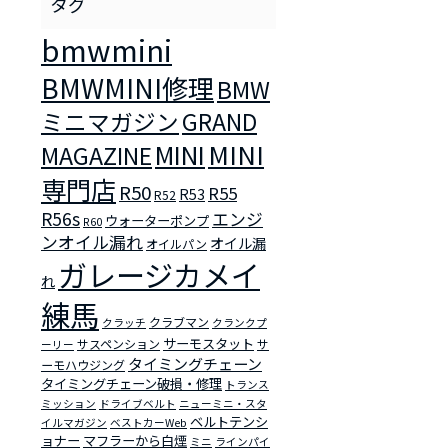
bmwmini
BMWMINI修理
BMW
ミニマガジン
GRAND
MINI
MINI
MAGAZINE
専門店
R50
R55
R53
R52
R56s
エンジ
ウォーターポンプ
R60
ンオイル漏れ
オイル漏
オイルパン
ガレージカメイ
れ
練馬
クラブマン
クラッチ
クランクプ
サーモスタット
サスペンション
サ
ーリー
タイミングチェーン
ーモハウジング
タイミングチェーン破損・修理
トランス
ミッション
ドライブベルト
ニューミニ・スタ
ベルトテンシ
イルマガジン
ベストカーWeb
ョナー
マフラーから白煙
ミニ
ラインパイ