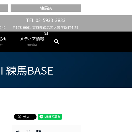
練馬店
TEL
03-5933-3833
42
〒178-0061 東京都練馬区大泉学園町4-29-
34
らせ
メディア情報
search
ws
media
I 練馬BASE