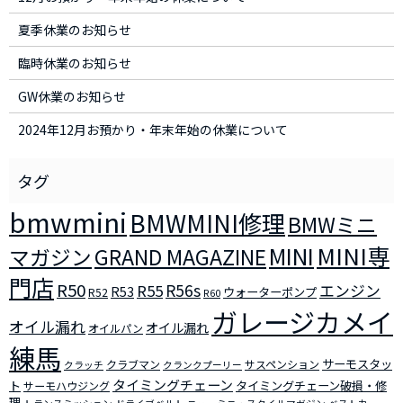
夏季休業のお知らせ
臨時休業のお知らせ
GW休業のお知らせ
2024年12月お預かり・年末年始の休業について
bmwmini
BMWMINI修理
BMWミニ
MINI
MINI専
マガジン
GRAND MAGAZINE
門店
R50
R56s
R55
エンジン
R53
ウォーターポンプ
R52
R60
ガレージカメイ
オイル漏れ
オイル漏れ
オイルパン
練馬
サーモスタッ
クラブマン
サスペンション
クラッチ
クランクプーリー
タイミングチェーン
ト
タイミングチェーン破損・修
サーモハウジング
理