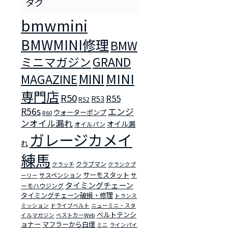
bmwmini
BMWMINI修理
BMW
ミニマガジン
GRAND
MINI
MINI
MAGAZINE
専門店
R50
R55
R53
R52
R56s
エンジ
ウォーターポンプ
R60
ンオイル漏れ
オイル漏
オイルパン
ガレージカメイ
れ
練馬
クラブマン
クラッチ
クランクプ
サーモスタット
サスペンション
サ
ーリー
タイミングチェーン
ーモハウジング
タイミングチェーン破損・修理
トランス
ミッション
ドライブベルト
ニューミニ・スタ
ベルトテンシ
イルマガジン
ベストカーWeb
ョナー
マフラーから白煙
ミニ
ラインパイ