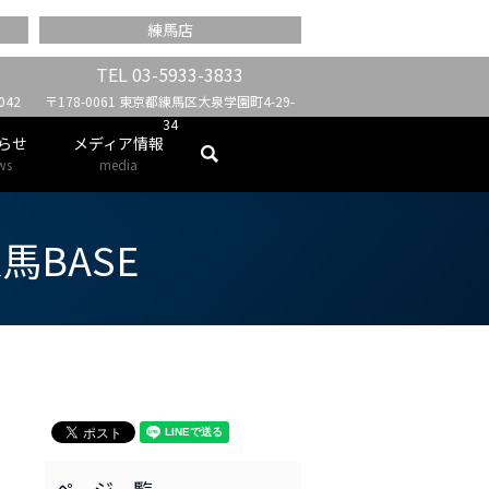
練馬店
TEL
03-5933-3833
42
〒178-0061 東京都練馬区大泉学園町4-29-
34
らせ
メディア情報
search
ws
media
練馬BASE