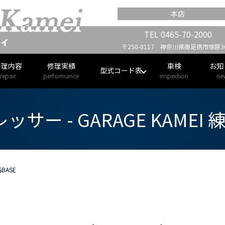
本店
TEL
0465-70-2000
〒250-0117 神奈川県南足柄市塚原30
修理内容
修理実績
車検
お知
型式コード表
repair
performance
inspection
ne
サー - GARAGE KAMEI 
BASE