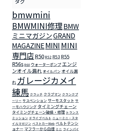
bmwmini
BMWMINI修理
BMW
ミニマガジン
GRAND
MINI
MINI
MAGAZINE
専門店
R50
R55
R53
R52
R56s
エンジ
ウォーターポンプ
R60
ンオイル漏れ
オイル漏
オイルパン
ガレージカメイ
れ
練馬
クラブマン
クラッチ
クランクプ
サーモスタット
サスペンション
サ
ーリー
タイミングチェーン
ーモハウジング
タイミングチェーン破損・修理
トランス
ミッション
ドライブベルト
ニューミニ・スタ
ベルトテンシ
イルマガジン
ベストカーWeb
ョナー
マフラーから白煙
ミニ
ラインパイ