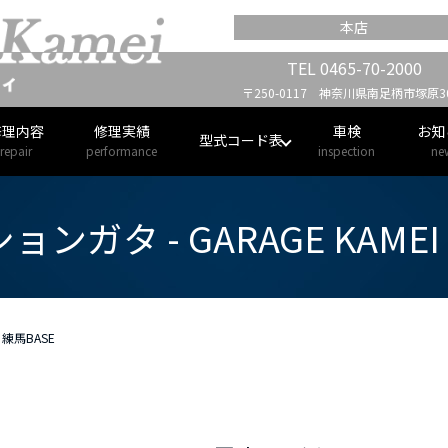
本店
TEL
0465-70-2000
〒250-0117 神奈川県南足柄市塚原30
修理内容
修理実績
車検
お知
型式コード表
repair
performance
inspection
ne
ンガタ - GARAGE KAMEI
 練馬BASE