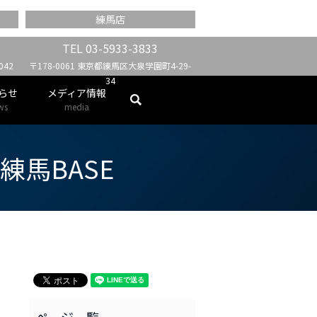
練馬店
TEL
03-5933-3833
42
〒178-0061 東京都練馬区大泉学園町4-29-
34
らせ
メディア情報
search
ws
media
 練馬BASE