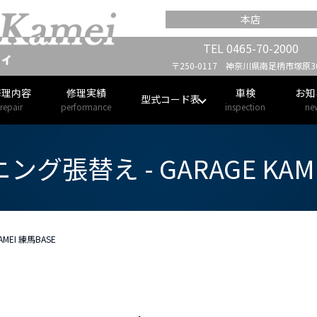
本店
TEL
0465-70-2000
〒250-0117 神奈川県南足柄市塚原30
修理内容
修理実績
車検
お知
型式コード表
repair
performance
inspection
ne
グ張替え - GARAGE KAME
MEI 練馬BASE