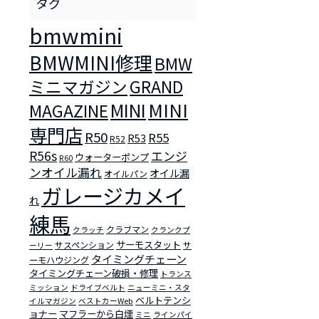
bmwmini
BMWMINI修理
BMW
ミニマガジン
GRAND
MINI
MINI
MAGAZINE
専門店
R50
R55
R53
R52
R56s
エンジ
ウォーターポンプ
R60
ンオイル漏れ
オイル漏
オイルパン
ガレージカメイ
れ
練馬
クラブマン
クラッチ
クランクプ
サーモスタット
サスペンション
サ
ーリー
タイミングチェーン
ーモハウジング
タイミングチェーン破損・修理
トランス
ミッション
ドライブベルト
ニューミニ・スタ
ベルトテンシ
イルマガジン
ベストカーWeb
ョナー
マフラーから白煙
ミニ
ラインパイ