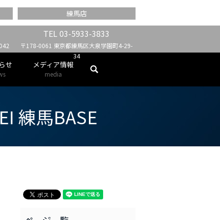
練馬店
TEL
03-5933-3833
42
〒178-0061 東京都練馬区大泉学園町4-29-
34
らせ
メディア情報
search
ws
media
I 練馬BASE