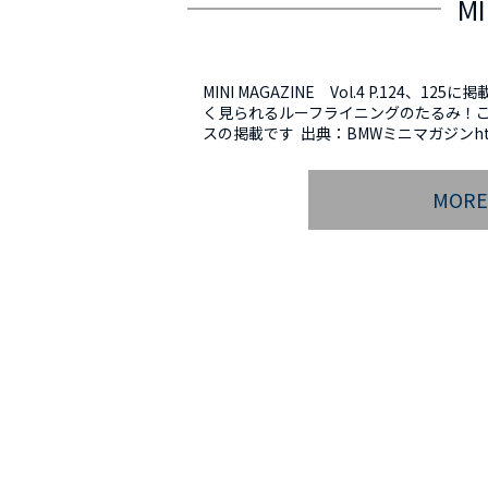
MI
MINI MAGAZINE Vol.4 P.124、
く見られるルーフライニングのたるみ！
スの掲載です 出典：BMWミニマガジンhttp:/
MOR