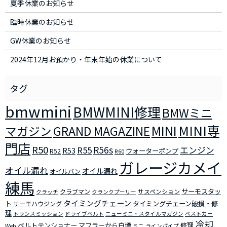
夏季休業のお知らせ
臨時休業のお知らせ
GW休業のお知らせ
2024年12月お預かり・年末年始の休業について
bmwmini
BMWMINI修理
BMWミニ
MINI
MINI専
マガジン
GRAND MAGAZINE
門店
R50
R56s
R55
エンジン
R53
ウォーターポンプ
R52
R60
ガレージカメイ
オイル漏れ
オイル漏れ
オイルパン
練馬
サーモスタッ
クラブマン
サスペンション
クラッチ
クランクプーリー
タイミングチェーン
ト
タイミングチェーン破損・修
サーモハウジング
理
トランスミッション
ドライブベルト
ニューミニ・スタイルマガジン
ベストカー
冷却
ベルトテンショナー
マフラーから白煙
修理
Web
ミニ
ラインパイプ