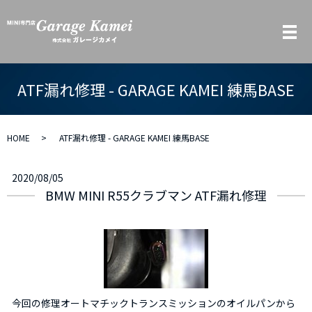
メ
ATF漏れ修理 - GARAGE KAMEI 練馬BASE
HOME
ATF漏れ修理 - GARAGE KAMEI 練馬BASE
2020/08/05
BMW MINI R55クラブマン ATF漏れ修理
今回の修理オートマチックトランスミッションのオイルパンから