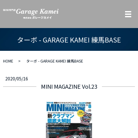
メ
ターボ - GARAGE KAMEI 練馬BASE
HOME
ターボ - GARAGE KAMEI 練馬BASE
2020/05/16
MINI MAGAZINE Vol.23