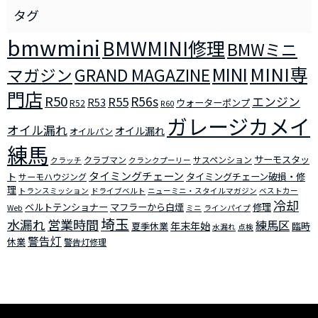
bmwmini
BMWMINI修理
BMWミニ
MINI
MINI専
マガジン
GRAND MAGAZINE
門店
R50
R56s
R55
エンジン
R53
ウォーターポンプ
R52
R60
ガレージカメイ
オイル漏れ
オイル漏れ
オイルパン
練馬
サーモスタッ
クラブマン
サスペンション
クラッチ
クランクプーリー
タイミングチェーン
ト
タイミングチェーン破損・修
サーモハウジング
理
トランスミッション
ドライブベルト
ニューミニ・スタイルマガジン
ベストカー
冷却
ベルトテンショナー
マフラーから白煙
修理
Web
ミニ
ラインパイプ
埼玉
水漏れ
営業時間
練馬区
年末年始
夏季休業
臨時
水漏れ
点検
警告灯
休業
警告灯修理